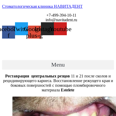
Стоматологическая клиника НАВИТАДЕНТ
+7-499-394-10-11
info@navitadent.ru
acebook-
Twitter
Google-
Instagram
Youtube
f
plus-g
Menu
Реставрация центральных резцов
11 и 21 после сколов и
рецидивирующего кариеса. Восстановление режущего края и
боковых поверхностей с помощью пломбировочного
материала
Estelete