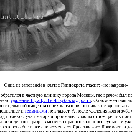
Одна из заповедей в клятве Гиппократа гласит: «не навреди»
. обратился в частную клинику города Москвы, где врачом был 
ачено
удаление 18, 28, 38 и 48 зубов мудрости
. Одномоментная им
ко с целью обогащения своих карманов, но никак не здоровья па
специалист и
терминами
не владеет. А после удаления корня зуба
азад помню случай который произошел с моим отцом, решив поиг
вили диагноз: разрыв мениска правого коленного сустава и уже
и которого были все спортсмены от Ярославского Локомотива д