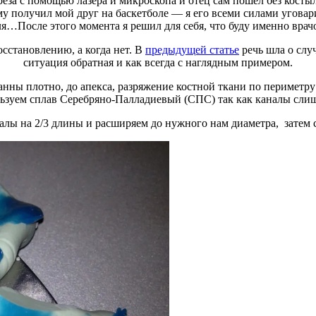
реза с помощью лазера и микроскопа и отец сам пошел без косты
у получил мой друг на баскетболе — я его всеми силами уговарив
ля…После этого момента я решил для себя, что буду именно вра
осстановлению, а когда нет. В
предыдущей статье
речь шла о случ
ситуация обратная и как всегда с наглядным примером.
нны плотно, до апекса, разряжение костной ткани по периметру
льзуем сплав Серебряно-Палладиевый (СПС) так как каналы слиш
лы на 2/3 длины и расширяем до нужного нам диаметра, затем 