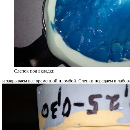
Слепок под вкладки
и закрываем все временной пломбой. Слепки передаем в лабор