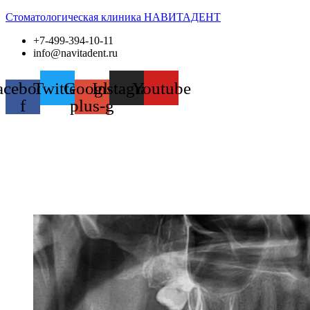
Стоматологическая клиника НАВИТАДЕНТ
+7-499-394-10-11
info@navitadent.ru
acebook-
Twitter
Google-
Instagram
Youtube
f
plus-g