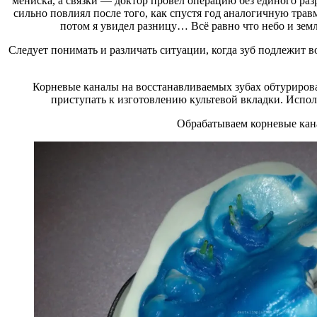
мениска, а связки — доктор провел операцию без единого раз
сильно повлиял после того, как спустя год аналогичную травм
потом я увидел разницу… Всё равно что небо и зем
Следует понимать и различать ситуации, когда зуб подлежит в
Корневые каналы на восстанавливаемых зубах обтурирова
приступать к изготовлению культевой вкладки. Испо
Обрабатываем корневые кана