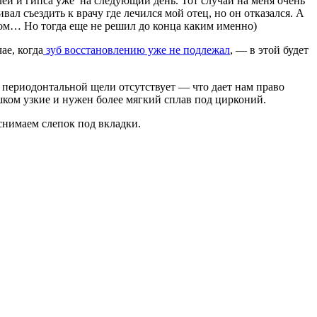
лей и гипса уже на следующий день. Тот случай на меня очень
ал съездить к врачу где лечился мой отец, но он отказался. А
чом… Но тогда еще не решил до конца каким именно)
ае, когда
зуб восстановлению уже не подлежал
, — в этой будет
 периодонтальной щели отсутствует — что дает нам право
ком узкие и нужен более мягкий сплав под цирконий.
снимаем слепок под вкладки.