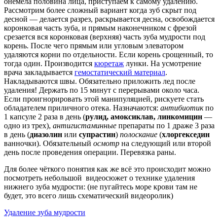
онемела половина лица, приступаем к самому удалению.
Рассмотрим более сложный вариант когда зуб скрыт под
десной — делается разрез, раскрывается десна, освобождается
коронковая часть зуба, и прямым наконечником с фрезой
срезается вся коронковая (верхняя) часть зуба мудрости под
корень. После чего прямым или угловым элеватором
удаляются корни по отдельности. Если корень срощенный, то
тогда один. Производится
кюретаж
лунки. На усмотрение
врача закладывается
гемостатический материал
.
Накладываются швы. Обязательно приложить лед после
удаления! Держать по 15 минут с перерывами около часа.
Если проигнорировать этой манипуляцией, рискуете стать
обладателем приличного отека. Назначаются:
антибиотик
по
1 капсуле 2 раза в день (
рулид, амоксиклав, линкомицин
—
одно из трех),
антигистаминные
препараты по 1 драже 3 раза
в день (
диазолин
или
супрастин
)
полоскание
(
хлоргекседин
ванночки). Обязательный
осмотр
на следующий или второй
день после проведения операции. Перевязка раны.
Для более чёткого понятия как же всё это происходит можно
посмотреть небольшой видеосюжет о технике удаления
нижнего зуба мудрости: (не пугайтесь море крови там не
будет, это всего лишь схематический видеоролик)
Удаление зуба мудрости