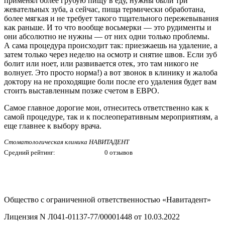
применял более грубую пищу в еду, нужны были три
жевательных зуба, а сейчас, пища термически обработана,
более мягкая и не требует такого тщательного пережевывания
как раньше. И то что вообще восьмерки — это рудименты и
они абсолютно не нужны — от них одни только проблемы.
А сама процедура происходит так: приезжаешь на удаление, а
затем только через неделю на осмотр и снятие швов. Если зуб
болит или ноет, или развивается отек, это там никого не
волнует. Это просто норма!) а вот звонок в клинику и жалоба
доктору на не проходящие боли после его удаления будет вам
стоить выставленным позже счетом в ЕВРО.
Самое главное дорогие мои, отнеситесь ответственно как к
самой процедуре, так и к послеоперативным мероприятиям, а
еще главнее к выбору врача.
Стоматологическая клиника НАВИТАДЕНТ
Средний рейтинг:
0 отзывов
Общество с ограниченной ответственностью «Навитадент»
Лицензия N Л041-01137-77/00001448 от 10.03.2022