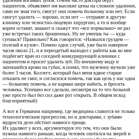
удаления восьмых зубов. Очень часто доктора берут
пациентов, объявляют им высокие цены на сложное удаление,
сами не зная того, смогут они помочь больному или нет. Если
смогут удалить — хорошо, если нет — отправят в другую
клинику или челюстно-лицевую хирургию, а то и вообще
корни оставят, зашьют и скажут что «все нормально» не раз
уже встречал таких брошенных. Ну не умеешь ты — куда
суешься? Правильно? Как говорится: «Назвался груздем —
полезай в кузов». Помню один случай, уже было наверное
часов около 21, и я переодетый выходил с работы как ко мне
подбегает врач из соседней конкурирующей клиники с
пациентом и просит удалить зуб. По внешнему виду и
запекшейся крови на губах, я понял, что мужчину мучали уже
более 3 часов. Коллеге, который был меня вдвое старше
отказать не смог, и согласился помочь, так как цель у нас одна
— больному помочь, а не карман шире набить, и бросить
человека. Успешно все сделали, несмотря на то что больной
уже просто был без сил даже рот открыть. В общем исход
благоприятный)
А вот в Германии например, где медицина славится не только
технологическим прогрессом, но и докторами, с зубами
мудрости дело обстоит намного проще.
Их удаляют у всех, аргументируя это тем, что они были
нужны намного раньше, когда человек охотился на зверей и