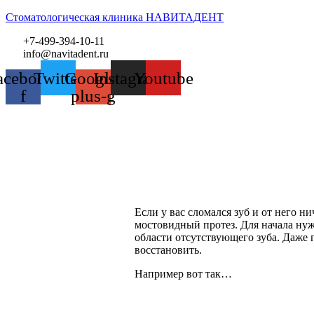
Стоматологическая клиника НАВИТАДЕНТ
+7-499-394-10-11
info@navitadent.ru
acebook-
Twitter
Google-
Instagram
Youtube
f
plus-g
Если у вас сломался зуб и от него н
мостовидный протез. Для начала ну
области отсутствующего зуба. Даже п
восстановить.
Например вот так…