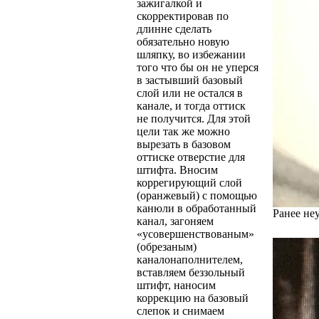
зажигалкой и
скорректировав по
длинне сделать
обязательно новую
шляпку, во избежании
того что бы он не уперся
в застывший базовый
слой или не остался в
канале, и тогда оттиск
не получится. Для этой
цели так же можно
вырезать в базовом
оттиске отверстие для
штифта. Вносим
коррегирующий слой
(оранжевый) с помощью
канюли в обработанный
Ранее не
канал, загоняем
«усовершенствованым»
(обрезаным)
каналонаполнителем,
вставляем беззольный
штифт, наносим
коррекцию на базовый
слепок и снимаем