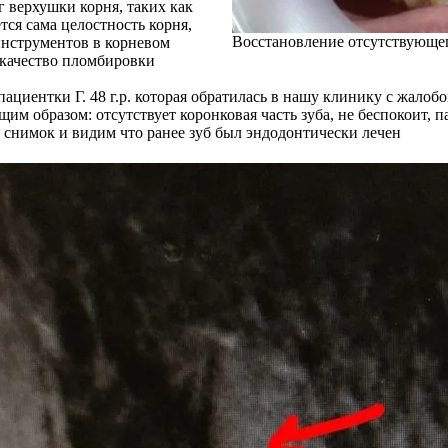
 верхушки корня, таких как
тся сама целостность корня,
Восстановление отсутствующег
инструментов в корневом
о качество пломбировки
ациентки Г. 48 г.р. которая обратилась в нашу клинику с жалоб
м образом: отсутствует коронковая часть зуба, не беспокоит, п
й снимок и видим что ранее зуб был эндодонтически лечен