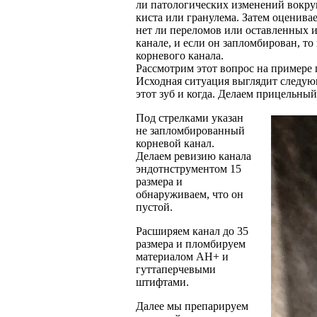
ли патологических изменений вокруг
киста или гранулема. Затем оценивае
нет ли переломов или оставленных 
канале, и если он запломбирован, т
корневого канала.
Рассмотрим этот вопрос на примере п
Исходная ситуация выглядит следующи
этот зуб и когда. Делаем прицельны
Под стрелками указан
не запломбированный
корневой канал.
Делаем ревизию канала
эндотнструментом 15
размера и
обнаруживаем, что он
пустой.
Расширяем канал до 35
размера и пломбируем
материалом AH+ и
гуттаперчевыми
штифтами.
Далее мы препарируем