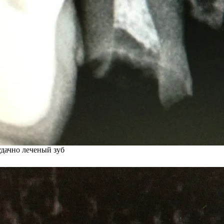
удачно леченый зуб