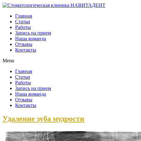
Главная
Статьи
Работы
Запись на прием
Наша команда
Отзывы
Контакты
Menu
Главная
Статьи
Работы
Запись на прием
Наша команда
Отзывы
Контакты
Удаление зуба мудрости